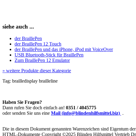
siehe auch ...
der BraillePen
der BraillePen 12 Touch
der BraillePen und das iPhone, iPod mit VoiceOver
USB Bluetooth-Stick für BraillePen
Zum BraillePen 12 Emulator
»
weitere Produkte dieser Kategorie
Tag:
brailledisplay
brailleline
Haben Sie Fragen?
Dann rufen Sie doch einfach an!
0351 / 4045775
oder senden Sie uns eine
Mail (info@blindenhilfsmittel.biz)
.
Die in diesem Dokument genannten Warenzeichen sind Eigentum der j
HTML-Dokumente Copyright ©2025 Blinden Hilfsmittel Vertrieb Dr