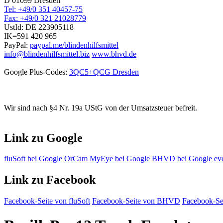
D 01099 Dresden
Tel: +49/0 351 40457-75
Fax: +49/0 321 21028779
UstId:
DE 223905118
IK=591 420 965
PayPal:
paypal.me/blindenhilfsmittel
info@blindenhilfsmittel.biz
www.bhvd.de
Google Plus-Codes:
3QC5+QCG Dresden
Wir sind nach §4 Nr. 19a UStG von der Umsatzsteuer befreit.
Link zu Google
fluSoft bei Google
OrCam MyEye bei Google
BHVD bei Google
ev
Link zu Facebook
Facebook-Seite von fluSoft
Facebook-Seite von BHVD
Facebook-Sei