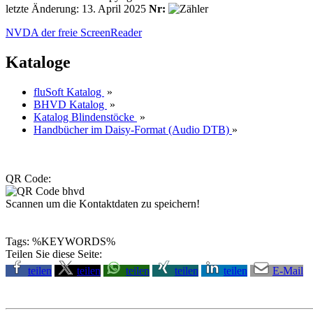
letzte Änderung: 13. April 2025
Nr:
NVDA der freie ScreenReader
Kataloge
fluSoft Katalog
»
BHVD Katalog
»
Katalog Blindenstöcke
»
Handbücher im Daisy-Format (Audio DTB)
»
QR Code:
Scannen um die Kontaktdaten zu speichern!
Tags: %KEYWORDS%
Teilen Sie diese Seite:
teilen
teilen
teilen
teilen
teilen
E-Mail