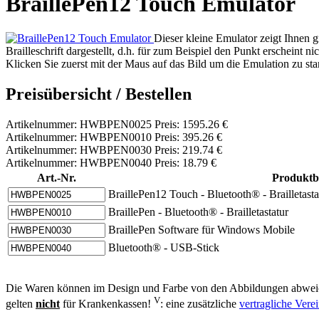
BraillePen12 Touch Emulator
Dieser kleine Emulator zeigt Ihnen g
Brailleschrift dargestellt, d.h. für zum Beispiel den Punkt erscheint 
Klicken Sie zuerst mit der Maus auf das Bild um die Emulation zu sta
Preisübersicht / Bestellen
Artikelnummer: HWBPEN0025 Preis: 1595.26 €
Artikelnummer: HWBPEN0010 Preis: 395.26 €
Artikelnummer: HWBPEN0030 Preis: 219.74 €
Artikelnummer: HWBPEN0040 Preis: 18.79 €
Art.-Nr.
Produktb
BraillePen12 Touch - Bluetooth® - Brailletastat
BraillePen - Bluetooth® - Brailletastatur
BraillePen Software für Windows Mobile
Bluetooth® - USB-Stick
Die Waren können im Design und Farbe von den Abbildungen abweic
V
gelten
nicht
für Krankenkassen!
: eine zusätzliche
vertragliche Ver