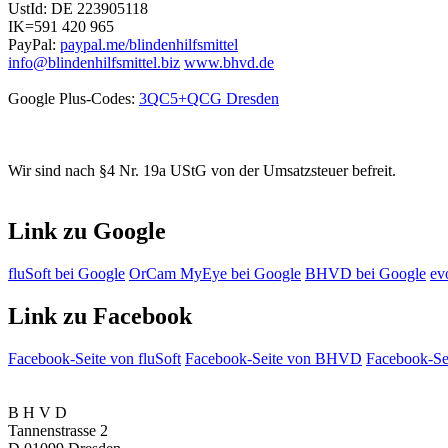
UstId:
DE 223905118
IK=591 420 965
PayPal:
paypal.me/blindenhilfsmittel
info@blindenhilfsmittel.biz
www.bhvd.de
Google Plus-Codes:
3QC5+QCG Dresden
Wir sind nach §4 Nr. 19a UStG von der Umsatzsteuer befreit.
Link zu Google
fluSoft bei Google
OrCam MyEye bei Google
BHVD bei Google
ev
Link zu Facebook
Facebook-Seite von fluSoft
Facebook-Seite von BHVD
Facebook-Sei
B H V D
Tannenstrasse 2