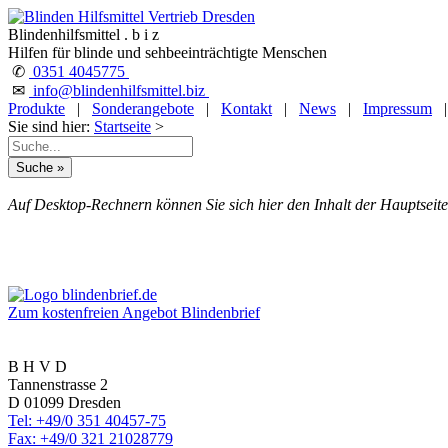
Blindenhilfsmittel . b i z
Hilfen für blinde und sehbeeinträchtigte Menschen
✆
0351 4045775
✉
info@blindenhilfsmittel.biz
Produkte
|
Sonderangebote
|
Kontakt
|
News
|
Impressum
Sie sind hier:
Startseite
>
Auf Desktop-Rechnern können Sie sich hier den Inhalt der Hauptseite
Zum kostenfreien Angebot Blindenbrief
B H V D
Tannenstrasse 2
D 01099 Dresden
Tel: +49/0 351 40457-75
Fax: +49/0 321 21028779