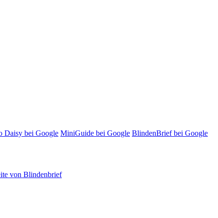
o Daisy bei Google
MiniGuide bei Google
BlindenBrief bei Google
te von Blindenbrief