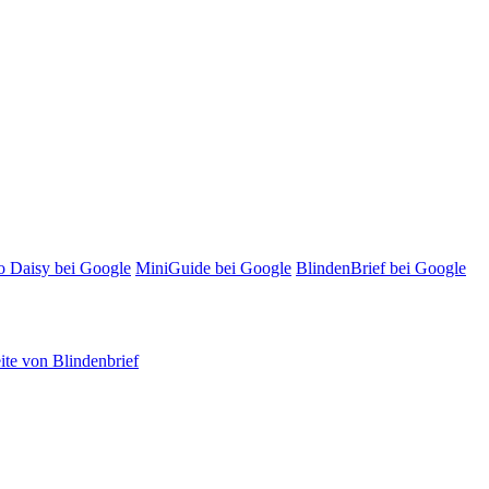
o Daisy bei Google
MiniGuide bei Google
BlindenBrief bei Google
te von Blindenbrief