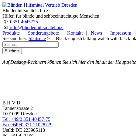
Blindenhilfsmittel . b i z
Hilfen für blinde und sehbeeinträchtigte Menschen
✆
0351 4045775
✉
info@blindenhilfsmittel.biz
Produkte
|
Sonderangebote
|
Kontakt
|
News
|
Impressum
Sie sind hier:
Startseite
> Black english talking watch with black pla
Auf Desktop-Rechnern können Sie sich hier den Inhalt der Hauptseite
B H V D
Tannenstrasse 2
D 01099 Dresden
Tel: +49/0 351 40457-75
Fax: +49/0 321 21028779
UstId:
DE 223905118
IK=591 420 965