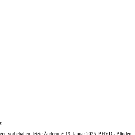
r
.
ngen vorbehalten. letzte Änderung: 19. Januar 2025 BHVD - Blinden