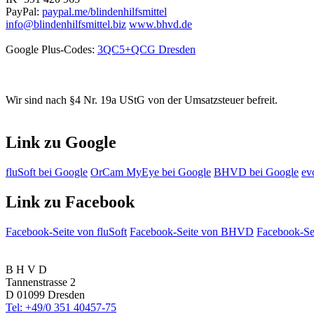
PayPal:
paypal.me/blindenhilfsmittel
info@blindenhilfsmittel.biz
www.bhvd.de
Google Plus-Codes:
3QC5+QCG Dresden
Wir sind nach §4 Nr. 19a UStG von der Umsatzsteuer befreit.
Link zu Google
fluSoft bei Google
OrCam MyEye bei Google
BHVD bei Google
ev
Link zu Facebook
Facebook-Seite von fluSoft
Facebook-Seite von BHVD
Facebook-Sei
B H V D
Tannenstrasse 2
D 01099 Dresden
Tel: +49/0 351 40457-75