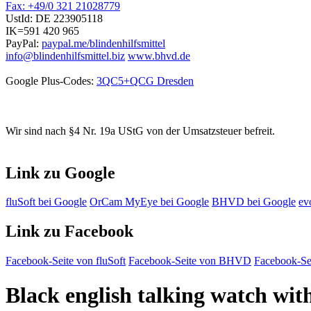
Fax: +49/0 321 21028779
UstId:
DE 223905118
IK=591 420 965
PayPal:
paypal.me/blindenhilfsmittel
info@blindenhilfsmittel.biz
www.bhvd.de
Google Plus-Codes:
3QC5+QCG Dresden
Wir sind nach §4 Nr. 19a UStG von der Umsatzsteuer befreit.
Link zu Google
fluSoft bei Google
OrCam MyEye bei Google
BHVD bei Google
ev
Link zu Facebook
Facebook-Seite von fluSoft
Facebook-Seite von BHVD
Facebook-Sei
Black english talking watch with