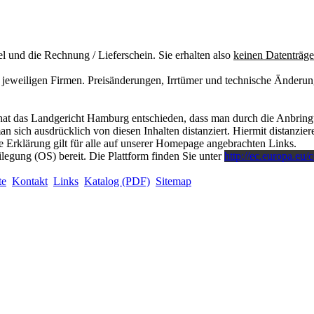
el und die Rechnung / Lieferschein. Sie erhalten also
keinen Datenträge
jeweiligen Firmen. Preisänderungen, Irrtümer und technische Änderun
at das Landgericht Hamburg entschieden, dass man durch die Anbringung
 sich ausdrücklich von diesen Inhalten distanziert. Hiermit distanzieren
 Erklärung gilt für alle auf unserer Homepage angebrachten Links.
ilegung (OS) bereit. Die Plattform finden Sie unter
http://ec.europa.eu/
te
Kontakt
Links
Katalog (PDF)
Sitemap