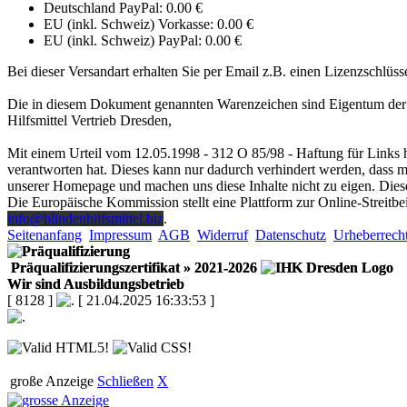
Deutschland PayPal: 0.00 €
EU (inkl. Schweiz) Vorkasse: 0.00 €
EU (inkl. Schweiz) PayPal: 0.00 €
Bei dieser Versandart erhalten Sie per Email z.B. einen Lizenzschlüss
Die in diesem Dokument genannten Warenzeichen sind Eigentum der 
Hilfsmittel Vertrieb Dresden,
Mit einem Urteil vom 12.05.1998 - 312 O 85/98 - Haftung für Links h
verantworten hat. Dieses kann nur dadurch verhindert werden, dass man
unserer Homepage und machen uns diese Inhalte nicht zu eigen. Diese
Die Europäische Kommission stellt eine Plattform zur Online-Streitbe
info@blindenhilfsmittel.biz
.
Seitenanfang
Impressum
AGB
Widerruf
Datenschutz
Urheberrech
Präqualifizierungszertifikat
» 2021-2026
Wir sind Ausbildungsbetrieb
[ 8128 ]
[ 21.04.2025 16:33:53 ]
große Anzeige
Schließen
X