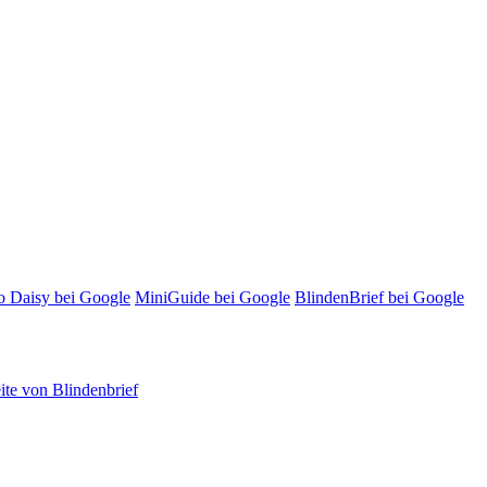
o Daisy bei Google
MiniGuide bei Google
BlindenBrief bei Google
te von Blindenbrief