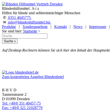
Blindenhilfsmittel . b i z
Hilfen für blinde und sehbeeinträchtigte Menschen
✆
0351 4045775
✉
info@blindenhilfsmittel.biz
Produkte
|
Sonderangebote
|
Kontakt
|
News
|
Impressum
Sie sind hier:
Startseite
>
Auf Desktop-Rechnern können Sie sich hier den Inhalt der Hauptseite
Zum kostenfreien Angebot Blindenbrief
B H V D
Tannenstrasse 2
D 01099 Dresden
Tel: +49/0 351 40457-75
Fax: +49/0 321 21028779