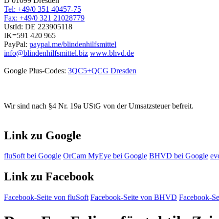
D 01099 Dresden
Tel: +49/0 351 40457-75
Fax: +49/0 321 21028779
UstId:
DE 223905118
IK=591 420 965
PayPal:
paypal.me/blindenhilfsmittel
info@blindenhilfsmittel.biz
www.bhvd.de
Google Plus-Codes:
3QC5+QCG Dresden
Wir sind nach §4 Nr. 19a UStG von der Umsatzsteuer befreit.
Link zu Google
fluSoft bei Google
OrCam MyEye bei Google
BHVD bei Google
ev
Link zu Facebook
Facebook-Seite von fluSoft
Facebook-Seite von BHVD
Facebook-Sei