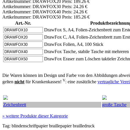
Artikelnummer: DRAWFOX20 Preis: 189.26 €
Artikelnummer: DRAWFOX30 Preis: 24.26 €
Artikelnummer: DRAWFOX40 Preis: 24.26 €
Artikelnummer: DRAWFOX50 Preis: 185.26 €
Art.-Nr.
Produktbezeichnun
DrawFox S, A4, Folien-Zeichenbrett zum Erste
DrawFox C, A4, Folien-Zeichenbrett zum Erste
DrawFox Folien, A4, 100 Stück
DrawFox Tasche, stabile Tasche mit mehrere
DrawFox Eraser zum Löschen taktieler Zeich
Die Waren können im Design und Farbe von den Abbildungen abweic
V
gelten
nicht
für Krankenkassen!
: eine zusätzliche
vertragliche Ver
Zeichenbrett
große Tasche
»
weitere Produkte dieser Kategorie
Tag:
blindenschriftpapier
braillepapier
brailledruck