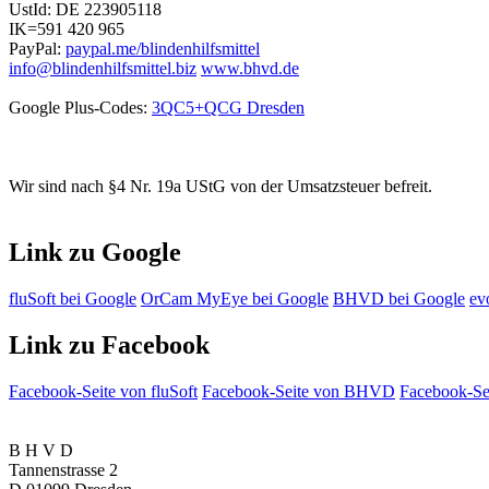
UstId:
DE 223905118
IK=591 420 965
PayPal:
paypal.me/blindenhilfsmittel
info@blindenhilfsmittel.biz
www.bhvd.de
Google Plus-Codes:
3QC5+QCG Dresden
Wir sind nach §4 Nr. 19a UStG von der Umsatzsteuer befreit.
Link zu Google
fluSoft bei Google
OrCam MyEye bei Google
BHVD bei Google
ev
Link zu Facebook
Facebook-Seite von fluSoft
Facebook-Seite von BHVD
Facebook-Sei
B H V D
Tannenstrasse 2