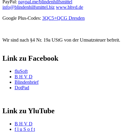
PayPal:
paypal.me/blindenhilfsmittel
info@blindenhilfsmittel.biz
www.bhvd.de
Google Plus-Codes:
3QC5+QCG Dresden
Wir sind nach §4 Nr. 19a UStG von der Umsatzsteuer befreit.
Link zu Facebook
fluSoft
B H V D
Blindenbrief
DotPad
Link zu YluTube
B H V D
f l u S o f t