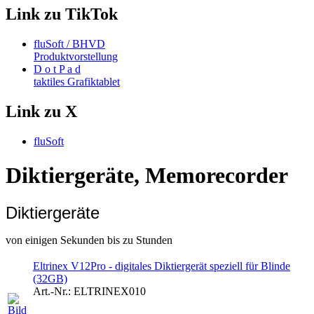
Link zu TikTok
fluSoft / BHVD
Produktvorstellung
D o t P a d
taktiles Grafiktablet
Link zu X
fluSoft
Diktiergeräte, Memorecorder
Diktiergeräte
von einigen Sekunden bis zu Stunden
Eltrinex V12Pro - digitales Diktiergerät speziell für Blinde
(32GB)
Art.-Nr.:
ELTRINEX010