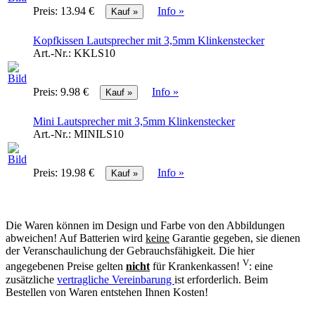
Preis:
13.94 €
Info »
Kopfkissen Lautsprecher mit 3,5mm Klinkenstecker
Art.-Nr.:
KKLS10
Preis:
9.98 €
Info »
Mini Lautsprecher mit 3,5mm Klinkenstecker
Art.-Nr.:
MINILS10
Preis:
19.98 €
Info »
Die Waren können im Design und Farbe von den Abbildungen
abweichen! Auf Batterien wird
keine
Garantie gegeben, sie dienen
der Veranschaulichung der Gebrauchsfähigkeit. Die hier
V
angegebenen Preise gelten
nicht
für Krankenkassen!
: eine
zusätzliche
vertragliche Vereinbarung
ist erforderlich. Beim
Bestellen von Waren entstehen Ihnen Kosten!