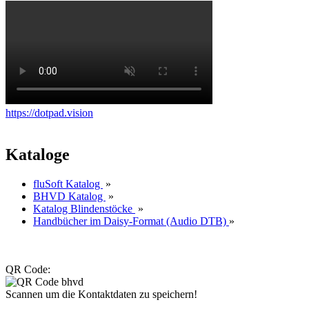
https://dotpad.vision
Kataloge
fluSoft Katalog
»
BHVD Katalog
»
Katalog Blindenstöcke
»
Handbücher im Daisy-Format (Audio DTB)
»
QR Code:
Scannen um die Kontaktdaten zu speichern!