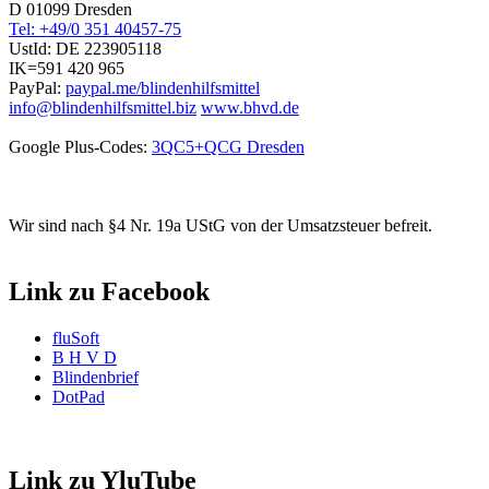
D 01099 Dresden
Tel: +49/0 351 40457-75
UstId:
DE 223905118
IK=591 420 965
PayPal:
paypal.me/blindenhilfsmittel
info@blindenhilfsmittel.biz
www.bhvd.de
Google Plus-Codes:
3QC5+QCG Dresden
Wir sind nach §4 Nr. 19a UStG von der Umsatzsteuer befreit.
Link zu Facebook
fluSoft
B H V D
Blindenbrief
DotPad
Link zu YluTube