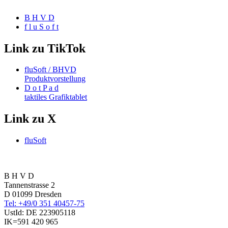
B H V D
f l u S o f t
Link zu TikTok
fluSoft / BHVD
Produktvorstellung
D o t P a d
taktiles Grafiktablet
Link zu X
fluSoft
B H V D
Tannenstrasse 2
D 01099 Dresden
Tel: +49/0 351 40457-75
UstId:
DE 223905118
IK=591 420 965