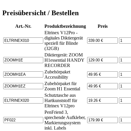
Preisübersicht / Bestellen
Art.-Nr.
Produktbezeichnung
Preis
Eltrinex V12Pro -
digitales Diktiergerät
speziell für Blinde
(32GB)
Diktiergerät: ZOOM
H1essential HANDY
RECORDER
Zubehörpaket
Accessibility
Zubehörpaket für
Zoom H1 Essential
Schutztasche aus
Hartkunststoff für
Eltrinex V12pro
PenFriend 3,
sprechende Aufkleber,
Markierungssystem
inkl. Labels