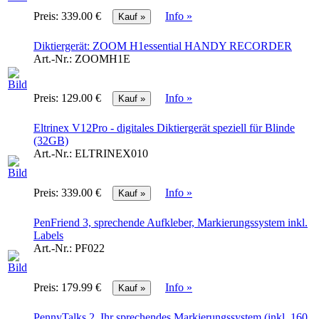
Preis:
339.00 €
Info »
Diktiergerät: ZOOM H1essential HANDY RECORDER
Art.-Nr.:
ZOOMH1E
Preis:
129.00 €
Info »
Eltrinex V12Pro - digitales Diktiergerät speziell für Blinde
(32GB)
Art.-Nr.:
ELTRINEX010
Preis:
339.00 €
Info »
PenFriend 3, sprechende Aufkleber, Markierungssystem inkl.
Labels
Art.-Nr.:
PF022
Preis:
179.99 €
Info »
PennyTalks 2, Ihr sprechendes Markierungssystem (inkl. 160