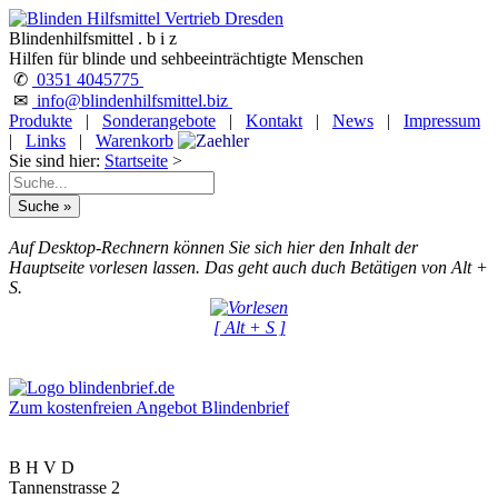
Blindenhilfsmittel . b i z
Hilfen für blinde und sehbeeinträchtigte Menschen
✆
0351 4045775
✉
info@blindenhilfsmittel.biz
Produkte
|
Sonderangebote
|
Kontakt
|
News
|
Impressum
|
Links
|
Warenkorb
Sie sind hier:
Startseite
>
Auf Desktop-Rechnern können Sie sich hier den Inhalt der
Hauptseite vorlesen lassen. Das geht auch duch Betätigen von Alt +
S.
[ Alt + S ]
Zum kostenfreien Angebot Blindenbrief
B H V D
Tannenstrasse 2