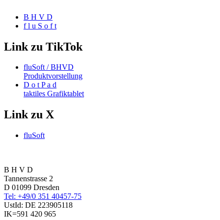
B H V D
f l u S o f t
Link zu TikTok
fluSoft / BHVD
Produktvorstellung
D o t P a d
taktiles Grafiktablet
Link zu X
fluSoft
B H V D
Tannenstrasse 2
D 01099 Dresden
Tel: +49/0 351 40457-75
UstId:
DE 223905118
IK=591 420 965