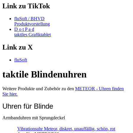
Link zu TikTok
fluSoft / BHVD
Produktvorstellung
D o t P a d
taktiles Grafiktablet
Link zu X
fluSoft
taktile Blindenuhren
Weitere Produkte und Zubehör zu den
METEOR - Uhren finden
Sie hier.
Uhren für Blinde
Armbanduhren mit Sprungdeckel
Vibrationsuhr Meteor, diskret, unauffällig, schön, rot