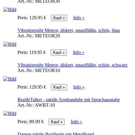
Art.-Nr.:
METEOR30
Preis:
129.95 €
Info »
Vibrationsuhr Meteor, diskret, unauffällig, schön, blau
Art.-Nr.:
METEOR20
Preis:
119.95 €
Info »
Vibrationsuhr Meteor, diskret, unauffällig, schön, schwarz
Art.-Nr.:
METEOR10
Preis:
129.95 €
Info »
BrailleTalker - taktile Armbanduhr mit Sprachausgabe
Art.-Nr.:
AWBT-10
Preis:
89.99 €
Info »
Damen taktile Brailleuhr mit Metallband