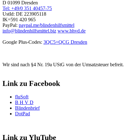
D 01099 Dresden
Tel: +49/0 351 40457-75
UstId:
DE 223905118
IK=591 420 965
PayPal:
paypal.me/blindenhilfsmittel
info@blindenhilfsmittel.biz
www.bhvd.de
Google Plus-Codes:
3QC5+QCG Dresden
Wir sind nach §4 Nr. 19a UStG von der Umsatzsteuer befreit.
Link zu Facebook
fluSoft
B H V D
Blindenbrief
DotPad
Link zu YluTube