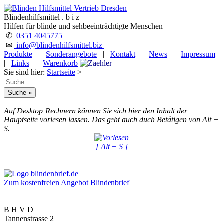
Blindenhilfsmittel . b i z
Hilfen für blinde und sehbeeinträchtigte Menschen
✆
0351 4045775
✉
info@blindenhilfsmittel.biz
Produkte
|
Sonderangebote
|
Kontakt
|
News
|
Impressum
|
Links
|
Warenkorb
Sie sind hier:
Startseite
>
Auf Desktop-Rechnern können Sie sich hier den Inhalt der
Hauptseite vorlesen lassen. Das geht auch duch Betätigen von Alt +
S.
[ Alt + S ]
Zum kostenfreien Angebot Blindenbrief
B H V D
Tannenstrasse 2