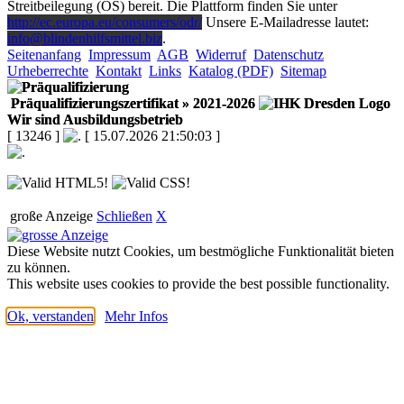
Streitbeilegung (OS) bereit. Die Plattform finden Sie unter
http://ec.europa.eu/consumers/odr/
Unsere E-Mailadresse lautet:
info@blindenhilfsmittel.biz
.
Seitenanfang
Impressum
AGB
Widerruf
Datenschutz
Urheberrechte
Kontakt
Links
Katalog (PDF)
Sitemap
Präqualifizierungszertifikat
» 2021-2026
Wir sind Ausbildungsbetrieb
[ 13246 ]
[ 15.07.2026 21:50:03 ]
große Anzeige
Schließen
X
Diese Website nutzt Cookies, um bestmögliche Funktionalität bieten
zu können.
This website uses cookies to provide the best possible functionality.
Ok, verstanden
Mehr Infos