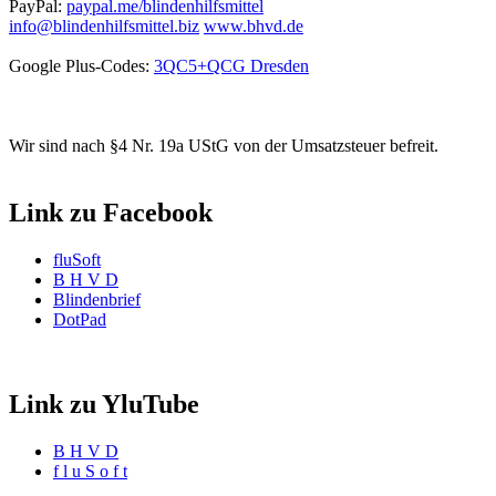
PayPal:
paypal.me/blindenhilfsmittel
info@blindenhilfsmittel.biz
www.bhvd.de
Google Plus-Codes:
3QC5+QCG Dresden
Wir sind nach §4 Nr. 19a UStG von der Umsatzsteuer befreit.
Link zu Facebook
fluSoft
B H V D
Blindenbrief
DotPad
Link zu YluTube
B H V D
f l u S o f t