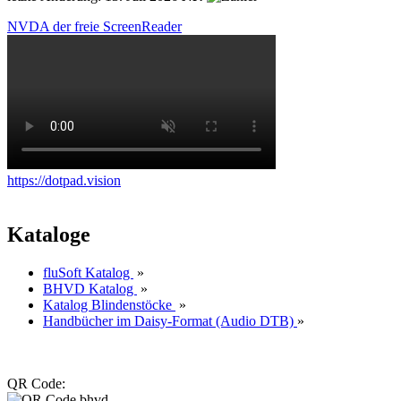
NVDA der freie ScreenReader
https://dotpad.vision
Kataloge
fluSoft Katalog
»
BHVD Katalog
»
Katalog Blindenstöcke
»
Handbücher im Daisy-Format (Audio DTB)
»
QR Code: