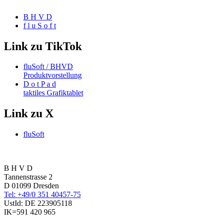
B H V D
f l u S o f t
Link zu TikTok
fluSoft / BHVD
Produktvorstellung
D o t P a d
taktiles Grafiktablet
Link zu X
fluSoft
B H V D
Tannenstrasse 2
D 01099 Dresden
Tel: +49/0 351 40457-75
UstId:
DE 223905118
IK=591 420 965