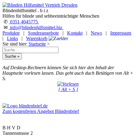
Blindenhilfsmittel . b i z
Hilfen für blinde und sehbeeinträchtigte Menschen
✆
0351 4045775
✉
info@blindenhilfsmittel.biz
Produkte
|
Sonderangebote
|
Kontakt
|
News
|
Impressum
|
Links
|
Warenkorb
Sie sind hier:
Startseite
>
Auf Desktop-Rechnern können Sie sich hier den Inhalt der
Hauptseite vorlesen lassen. Das geht auch duch Betätigen von Alt +
S.
[ Alt + S ]
Zum kostenfreien Angebot Blindenbrief
B H V D
Tannenstrasse 2