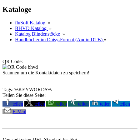
Kataloge
fluSoft Katalog
»
BHVD Katalog
»
Katalog Blindenstöcke
»
Handbücher im Daisy-Format (Audio DTB)
»
QR Code:
Scannen um die Kontaktdaten zu speichern!
Tags: %KEYWORDS%
Teilen Sie diese Seite:
teilen
teilen
teilen
teilen
teilen
teilen
E-Mail
Versandkosten DHL Standard bis 5kg