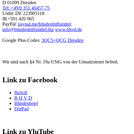
D 01099 Dresden
Tel: +49/0 351 40457-75
UstId:
DE 223905118
IK=591 420 965
PayPal:
paypal.me/blindenhilfsmittel
info@blindenhilfsmittel.biz
www.bhvd.de
Google Plus-Codes:
3QC5+QCG Dresden
Wir sind nach §4 Nr. 19a UStG von der Umsatzsteuer befreit.
Link zu Facebook
fluSoft
B H V D
Blindenbrief
DotPad
Link zu YluTube