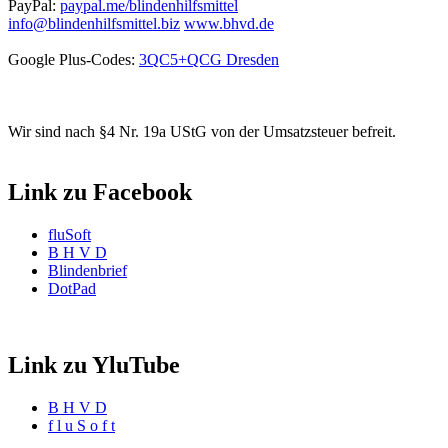
PayPal:
paypal.me/blindenhilfsmittel
info@blindenhilfsmittel.biz
www.bhvd.de
Google Plus-Codes:
3QC5+QCG Dresden
Wir sind nach §4 Nr. 19a UStG von der Umsatzsteuer befreit.
Link zu Facebook
fluSoft
B H V D
Blindenbrief
DotPad
Link zu YluTube
B H V D
f l u S o f t