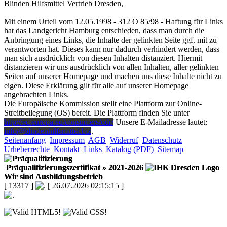
Blinden Hilfsmittel Vertrieb Dresden,
Mit einem Urteil vom 12.05.1998 - 312 O 85/98 - Haftung für Links
hat das Landgericht Hamburg entschieden, dass man durch die
Anbringung eines Links, die Inhalte der gelinkten Seite ggf. mit zu
verantworten hat. Dieses kann nur dadurch verhindert werden, dass
man sich ausdrücklich von diesen Inhalten distanziert. Hiermit
distanzieren wir uns ausdrücklich von allen Inhalten, aller gelinkten
Seiten auf unserer Homepage und machen uns diese Inhalte nicht zu
eigen. Diese Erklärung gilt für alle auf unserer Homepage
angebrachten Links.
Die Europäische Kommission stellt eine Plattform zur Online-
Streitbeilegung (OS) bereit. Die Plattform finden Sie unter
http://ec.europa.eu/consumers/odr/
Unsere E-Mailadresse lautet:
info@blindenhilfsmittel.biz
.
Seitenanfang
Impressum
AGB
Widerruf
Datenschutz
Urheberrechte
Kontakt
Links
Katalog (PDF)
Sitemap
Präqualifizierungszertifikat
» 2021-2026
Wir sind Ausbildungsbetrieb
[ 13317 ]
[ 26.07.2026 02:15:15 ]