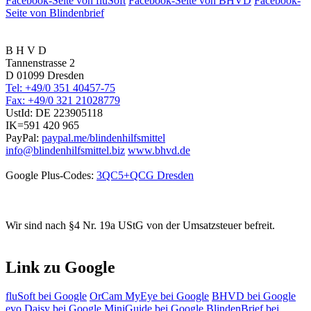
Facebook-Seite von fluSoft
Facebook-Seite von BHVD
Facebook-
Seite von Blindenbrief
B H V D
Tannenstrasse 2
D 01099 Dresden
Tel: +49/0 351 40457-75
Fax: +49/0 321 21028779
UstId:
DE 223905118
IK=591 420 965
PayPal:
paypal.me/blindenhilfsmittel
info@blindenhilfsmittel.biz
www.bhvd.de
Google Plus-Codes:
3QC5+QCG Dresden
Wir sind nach §4 Nr. 19a UStG von der Umsatzsteuer befreit.
Link zu Google
fluSoft bei Google
OrCam MyEye bei Google
BHVD bei Google
evo Daisy bei Google
MiniGuide bei Google
BlindenBrief bei