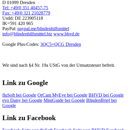
D 01099 Dresden
Tel: +49/0 351 40457-75
Fax: +49/0 321 21028779
UstId:
DE 223905118
IK=591 420 965
PayPal:
paypal.me/blindenhilfsmittel
info@blindenhilfsmittel.biz
www.bhvd.de
Google Plus-Codes:
3QC5+QCG Dresden
Wir sind nach §4 Nr. 19a UStG von der Umsatzsteuer befreit.
Link zu Google
fluSoft bei Google
OrCam MyEye bei Google
BHVD bei Google
evo Daisy bei Google
MiniGuide bei Google
BlindenBrief bei
Google
Link zu Facebook