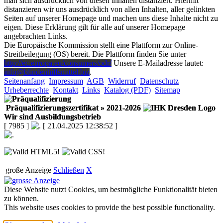
man sich ausdrücklich von diesen Inhalten distanziert. Hiermit
distanzieren wir uns ausdrücklich von allen Inhalten, aller gelinkten
Seiten auf unserer Homepage und machen uns diese Inhalte nicht zu
eigen. Diese Erklärung gilt für alle auf unserer Homepage
angebrachten Links.
Die Europäische Kommission stellt eine Plattform zur Online-
Streitbeilegung (OS) bereit. Die Plattform finden Sie unter
http://ec.europa.eu/consumers/odr/
Unsere E-Mailadresse lautet:
info@blindenhilfsmittel.biz
.
Seitenanfang
Impressum
AGB
Widerruf
Datenschutz
Urheberrechte
Kontakt
Links
Katalog (PDF)
Sitemap
Präqualifizierungszertifikat
» 2021-2026
Wir sind Ausbildungsbetrieb
[ 7985 ]
[ 21.04.2025 12:38:52 ]
große Anzeige
Schließen
X
Diese Website nutzt Cookies, um bestmögliche Funktionalität bieten
zu können.
This website uses cookies to provide the best possible functionality.