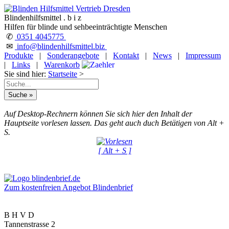
Blindenhilfsmittel . b i z
Hilfen für blinde und sehbeeinträchtigte Menschen
✆
0351 4045775
✉
info@blindenhilfsmittel.biz
Produkte
|
Sonderangebote
|
Kontakt
|
News
|
Impressum
|
Links
|
Warenkorb
Sie sind hier:
Startseite
>
Auf Desktop-Rechnern können Sie sich hier den Inhalt der
Hauptseite vorlesen lassen. Das geht auch duch Betätigen von Alt +
S.
[ Alt + S ]
Zum kostenfreien Angebot Blindenbrief
B H V D
Tannenstrasse 2