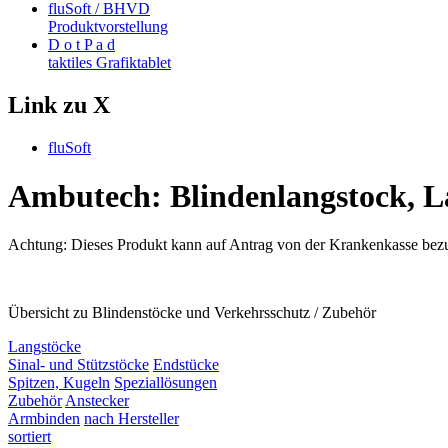
fluSoft / BHVD
Produktvorstellung
D o t P a d
taktiles Grafiktablet
Link zu X
fluSoft
Ambutech: Blindenlangstock, La
Achtung:
Dieses Produkt
kann
auf Antrag von der Krankenkasse bez
Übersicht zu Blindenstöcke und Verkehrsschutz / Zubehör
Langstöcke
Sinal- und Stützstöcke
Endstücke
Spitzen, Kugeln
Speziallösungen
Zubehör
Anstecker
Armbinden
nach Hersteller
sortiert