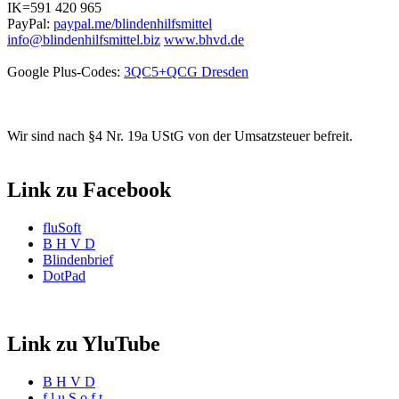
IK=591 420 965
PayPal:
paypal.me/blindenhilfsmittel
info@blindenhilfsmittel.biz
www.bhvd.de
Google Plus-Codes:
3QC5+QCG Dresden
Wir sind nach §4 Nr. 19a UStG von der Umsatzsteuer befreit.
Link zu Facebook
fluSoft
B H V D
Blindenbrief
DotPad
Link zu YluTube
B H V D
f l u S o f t