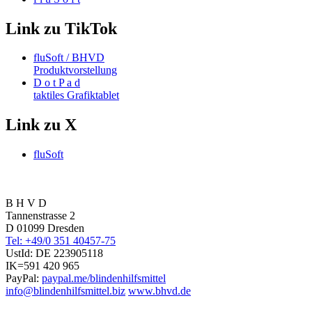
Link zu TikTok
fluSoft / BHVD
Produktvorstellung
D o t P a d
taktiles Grafiktablet
Link zu X
fluSoft
B H V D
Tannenstrasse 2
D 01099 Dresden
Tel: +49/0 351 40457-75
UstId:
DE 223905118
IK=591 420 965
PayPal:
paypal.me/blindenhilfsmittel
info@blindenhilfsmittel.biz
www.bhvd.de