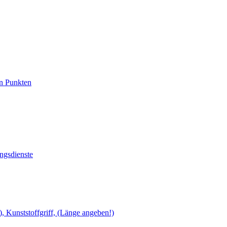
en Punkten
ngsdienste
), Kunststoffgriff, (Länge angeben!)