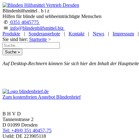
Blindenhilfsmittel . b i z
Hilfen für blinde und sehbeeinträchtigte Menschen
✆
0351 4045775
✉
info@blindenhilfsmittel.biz
Produkte
|
Sonderangebote
|
Kontakt
|
News
|
Impressum
Sie sind hier:
Startseite
>
Auf Desktop-Rechnern können Sie sich hier den Inhalt der Hauptseite
Zum kostenfreien Angebot Blindenbrief
B H V D
Tannenstrasse 2
D 01099 Dresden
Tel: +49/0 351 40457-75
UstId:
DE 223905118