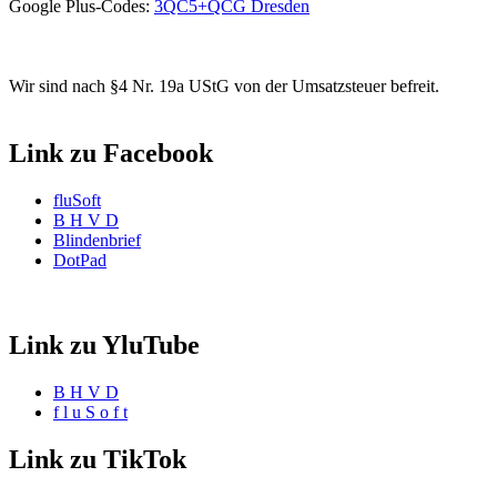
Google Plus-Codes:
3QC5+QCG Dresden
Wir sind nach §4 Nr. 19a UStG von der Umsatzsteuer befreit.
Link zu Facebook
fluSoft
B H V D
Blindenbrief
DotPad
Link zu YluTube
B H V D
f l u S o f t
Link zu TikTok