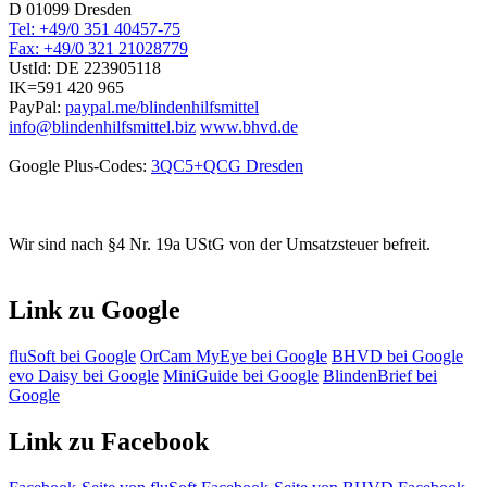
D 01099 Dresden
Tel: +49/0 351 40457-75
Fax: +49/0 321 21028779
UstId:
DE 223905118
IK=591 420 965
PayPal:
paypal.me/blindenhilfsmittel
info@blindenhilfsmittel.biz
www.bhvd.de
Google Plus-Codes:
3QC5+QCG Dresden
Wir sind nach §4 Nr. 19a UStG von der Umsatzsteuer befreit.
Link zu Google
fluSoft bei Google
OrCam MyEye bei Google
BHVD bei Google
evo Daisy bei Google
MiniGuide bei Google
BlindenBrief bei
Google
Link zu Facebook