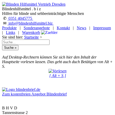
Blindenhilfsmittel . b i z
Hilfen für blinde und sehbeeinträchtigte Menschen
✆
0351 4045775
✉
info@blindenhilfsmittel.biz
Produkte
|
Sonderangebote
|
Kontakt
|
News
|
Impressum
|
Links
|
Warenkorb
Sie sind hier:
Startseite
>
Auf Desktop-Rechnern können Sie sich hier den Inhalt der
Hauptseite vorlesen lassen. Das geht auch duch Betätigen von Alt +
S.
[ Alt + S ]
Zum kostenfreien Angebot Blindenbrief
B H V D
Tannenstrasse 2