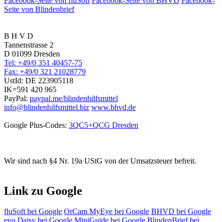
Facebook-Seite von fluSoft
Facebook-Seite von BHVD
Facebook-
Seite von Blindenbrief
B H V D
Tannenstrasse 2
D 01099 Dresden
Tel: +49/0 351 40457-75
Fax: +49/0 321 21028779
UstId:
DE 223905118
IK=591 420 965
PayPal:
paypal.me/blindenhilfsmittel
info@blindenhilfsmittel.biz
www.bhvd.de
Google Plus-Codes:
3QC5+QCG Dresden
Wir sind nach §4 Nr. 19a UStG von der Umsatzsteuer befreit.
Link zu Google
fluSoft bei Google
OrCam MyEye bei Google
BHVD bei Google
evo Daisy bei Google
MiniGuide bei Google
BlindenBrief bei