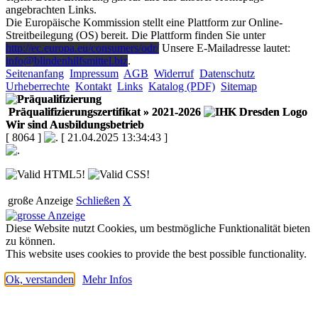
angebrachten Links.
Die Europäische Kommission stellt eine Plattform zur Online-
Streitbeilegung (OS) bereit. Die Plattform finden Sie unter
http://ec.europa.eu/consumers/odr/
Unsere E-Mailadresse lautet:
info@blindenhilfsmittel.biz
.
Seitenanfang
Impressum
AGB
Widerruf
Datenschutz
Urheberrechte
Kontakt
Links
Katalog (PDF)
Sitemap
Präqualifizierungszertifikat
» 2021-2026
Wir sind Ausbildungsbetrieb
[ 8064 ]
[ 21.04.2025 13:34:43 ]
große Anzeige
Schließen
X
Diese Website nutzt Cookies, um bestmögliche Funktionalität bieten
zu können.
This website uses cookies to provide the best possible functionality.
Ok, verstanden
Mehr Infos