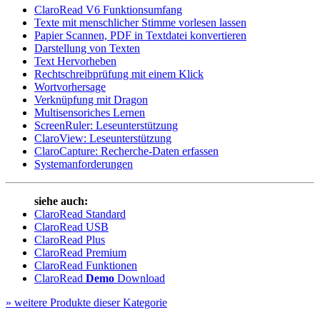
ClaroRead V6 Funktionsumfang
Texte mit menschlicher Stimme vorlesen lassen
Papier Scannen, PDF in Textdatei konvertieren
Darstellung von Texten
Text Hervorheben
Rechtschreibprüfung mit einem Klick
Wortvorhersage
Verknüpfung mit Dragon
Multisensoriches Lernen
ScreenRuler: Leseunterstützung
ClaroView:
Leseunterstützung
ClaroCapture: Recherche-Daten erfassen
Systemanforderungen
siehe auch:
ClaroRead Standard
ClaroRead USB
ClaroRead Plus
ClaroRead Premium
ClaroRead Funktionen
ClaroRead
Demo
Download
»
weitere Produkte dieser Kategorie